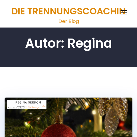
Zum
DIE TRENNUNGSCOACHIN
Inhalt
Schal
springen
Der Blog
Navig
Autor:
Regina