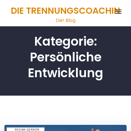
Zum
DIE TRENNUNGSCOACHIN
Inhalt
Schal
springen
Der Blog
Navig
Kategorie:
Persönliche
Entwicklung