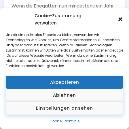
Wenn die Ehegatten nun mindestens ein Jahr
getrennt voneinander leben, wie funktioniert
Cookie-Zustimmung
dann die einvernehmliche Scheidung?
verwalten
Scheidungsantrag beim
Um dir ein optimales Erlebnis zu bieten, verwenden wir
Technologien wie Cookies, um Geräteinformationen zu speichern
Amtsgericht einreichen
und/oder darauf zuzugreifen. Wenn du diesen Technologien
zustimmst, können wir Daten wie das Surfverhalten oder eindeutige
IDs auf dieser Website verarbeiten. Wenn du deine Zustimmung
Nach Ablauf des Trennungsjahres kann einer
nicht erteilst oder zurückziehst, können bestimmte Merkmale und
Funktionen beeinträchtigt werden.
der Ehegatten beim örtlich zuständigen
Amtsgericht, Abteilung Familiengericht, einen
Scheidungsantrag einreichen. Diesen
Akzeptieren
Scheidungsantrag muss ein Rechtsanwalt
Ablehnen
oder eine Rechtsanwältin stellen. Das kann
keiner der Ehegatten allein.
Einstellungen ansehen
In diesem Scheidungsantrag sind die
Cookie-Richtlinie
Personalien der Ehegatten aufzuführen, die